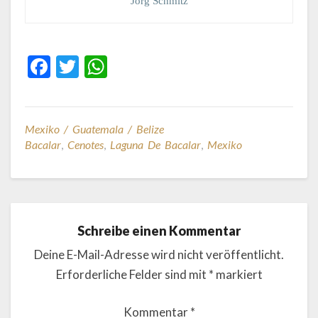
Jörg Schmitz
F
T
W
ac
w
h
e
itt
at
b
er
s
Mexiko / Guatemala / Belize
Bacalar
,
Cenotes
,
Laguna De Bacalar
,
Mexiko
o
A
o
p
k
p
Schreibe einen Kommentar
Deine E-Mail-Adresse wird nicht veröffentlicht.
Erforderliche Felder sind mit
*
markiert
Kommentar
*