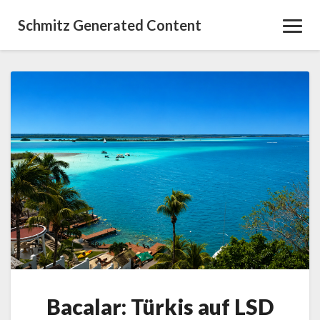
Schmitz Generated Content
Toggl
Navig
Bacalar:
Türkis
auf
LSD
Bacalar: Türkis auf LSD