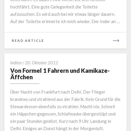
hochfährt. Eine gute Gelegenheit die Toilette
aufzusuchen. Es wird auch bei mir etwas länger dauern.
Auf der Toilette erinnerte ich mich wieder. Der Inder an …
READ
READ ARTICLE
MORE
Von
Indien
/
20. Oktober 2012
Formel
Von Formel 1 Fahrern und Kamikaze-
1
Äffchen
Fahrern
und
Über Nacht von Frankfurt nach Delhi. Der Flieger
Kamikaze-
brandneu und strahlend aus der Fabrik. Kein Grund für die
Äffchen
Stewardessen ebenfalls zu strahlen. Macht nix. Schnell
ein Häppchen gegessen, Schlafmaske übergestülpt und
ein paar Stunden gedöst. Kurz nach 9 Uhr Landung in
Delhi. Einiges an Dunst hängt in der Morgenluft.