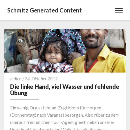
Schmitz Generated Content
Toggl
Navig
Die
Indien
/
24. Oktober 2012
linke
Die linke Hand, viel Wasser und fehlende
Hand,
Übung
viel
Wasser
Ein wenig Orga steht an. Zugtickets für morgen
und
(Donnerstag) nach Varanasi besorgen. Also rüber zu dem
fehlende
überaus freundlichen Tour-Agent gleich neben unserer
Übung
Unterkunft. Es dauert eine Weile, bis sein Rechner