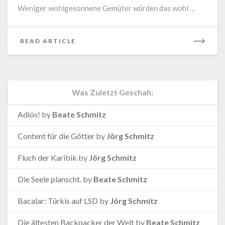
Weniger wohlgesonnene Gemüter würden das wohl …
READ
READ ARTICLE
MORE
Was Zuletzt Geschah:
Adiós!
by
Beate Schmitz
Content für die Götter
by
Jörg Schmitz
Fluch der Karibik
by
Jörg Schmitz
Die Seele planscht.
by
Beate Schmitz
Bacalar: Türkis auf LSD
by
Jörg Schmitz
Die ältesten Backpacker der Welt
by
Beate Schmitz