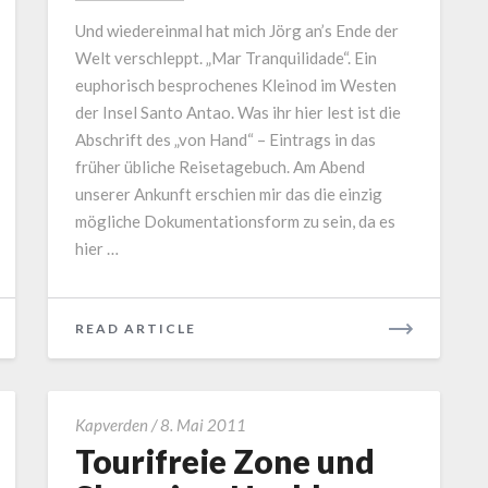
Welt
Und wiedereinmal hat mich Jörg an’s Ende der
Welt verschleppt. „Mar Tranquilidade“. Ein
euphorisch besprochenes Kleinod im Westen
der Insel Santo Antao. Was ihr hier lest ist die
Abschrift des „von Hand“ – Eintrags in das
früher übliche Reisetagebuch. Am Abend
unserer Ankunft erschien mir das die einzig
mögliche Dokumentationsform zu sein, da es
hier …
READ
READ ARTICLE
MORE
Tourifreie
Kapverden
/
8. Mai 2011
Zone
Tourifreie Zone und
und