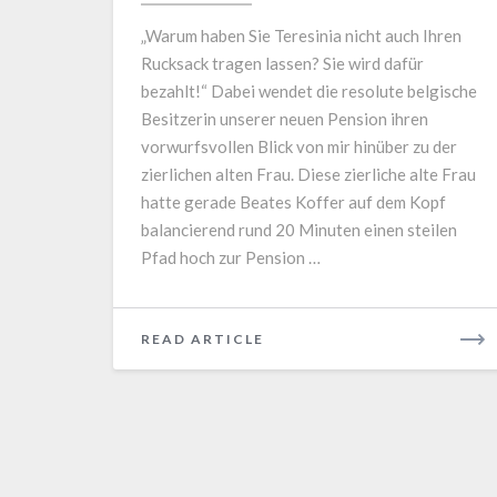
„Warum haben Sie Teresinia nicht auch Ihren
Rucksack tragen lassen? Sie wird dafür
bezahlt!“ Dabei wendet die resolute belgische
Besitzerin unserer neuen Pension ihren
vorwurfsvollen Blick von mir hinüber zu der
zierlichen alten Frau. Diese zierliche alte Frau
hatte gerade Beates Koffer auf dem Kopf
balancierend rund 20 Minuten einen steilen
Pfad hoch zur Pension …
READ
READ ARTICLE
MORE
Posts
navigation