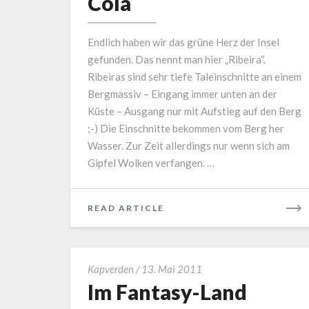
Cola
Endlich haben wir das grüne Herz der Insel
gefunden. Das nennt man hier „Ribeira“.
Ribeiras sind sehr tiefe Taleinschnitte an einem
Bergmassiv – Eingang immer unten an der
Küste – Ausgang nur mit Aufstieg auf den Berg
;-) Die Einschnitte bekommen vom Berg her
Wasser. Zur Zeit allerdings nur wenn sich am
Gipfel Wolken verfangen. …
READ
READ ARTICLE
MORE
Im
Kapverden
/
13. Mai 2011
Fantasy-
Im Fantasy-Land
Land