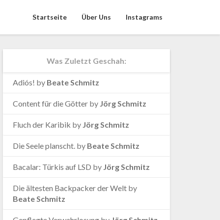
Startseite
Über Uns
Instagrams
Was Zuletzt Geschah:
Adiós!
by
Beate Schmitz
Content für die Götter
by
Jörg Schmitz
Fluch der Karibik
by
Jörg Schmitz
Die Seele planscht.
by
Beate Schmitz
Bacalar: Türkis auf LSD
by
Jörg Schmitz
Die ältesten Backpacker der Welt
by
Beate Schmitz
Gepflegte Verwahrlosung
by
Jörg Schmitz