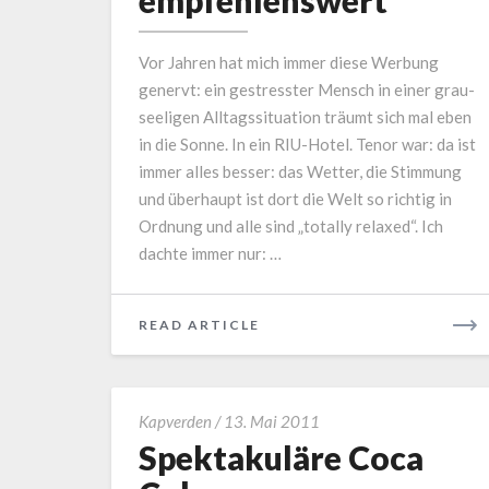
empfehlenswert
Vor Jahren hat mich immer diese Werbung
genervt: ein gestresster Mensch in einer grau-
seeligen Alltagssituation träumt sich mal eben
in die Sonne. In ein RIU-Hotel. Tenor war: da ist
immer alles besser: das Wetter, die Stimmung
und überhaupt ist dort die Welt so richtig in
Ordnung und alle sind „totally relaxed“. Ich
dachte immer nur: …
READ
READ ARTICLE
MORE
Spektakuläre
Kapverden
/
13. Mai 2011
Coca
Spektakuläre Coca
Cola