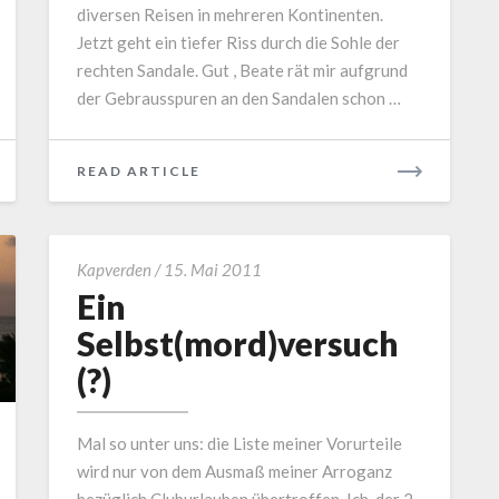
diversen Reisen in mehreren Kontinenten.
Jetzt geht ein tiefer Riss durch die Sohle der
rechten Sandale. Gut , Beate rät mir aufgrund
der Gebrausspuren an den Sandalen schon …
READ
READ ARTICLE
MORE
Ein
Kapverden
/
15. Mai 2011
Selbst(mord)versuch
Ein
(?)
Selbst(mord)versuch
(?)
Mal so unter uns: die Liste meiner Vorurteile
wird nur von dem Ausmaß meiner Arroganz