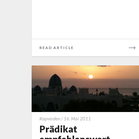
READ
READ ARTICLE
MORE
Prädikat
Kapverden
/
16. Mai 2011
empfehlenswert
Prädikat