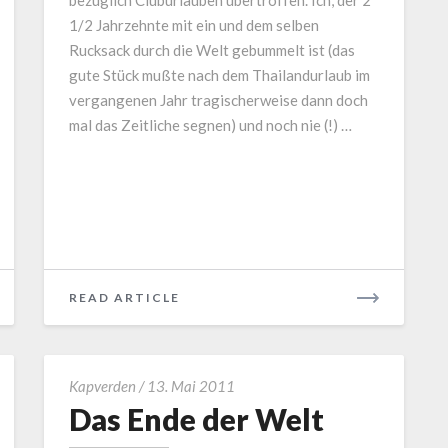
bezüglich Cluburlauben übertroffen. Ich, der 2
1/2 Jahrzehnte mit ein und dem selben
Rucksack durch die Welt gebummelt ist (das
gute Stück mußte nach dem Thailandurlaub im
vergangenen Jahr tragischerweise dann doch
mal das Zeitliche segnen) und noch nie (!) …
READ
READ ARTICLE
MORE
Das
Kapverden
/
13. Mai 2011
Ende
Das Ende der Welt
der