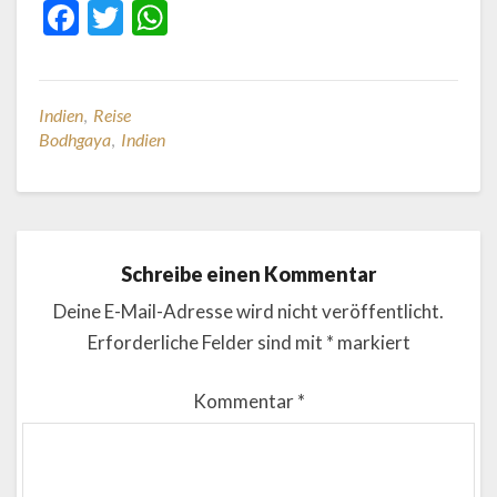
F
T
W
ac
w
h
e
itt
at
b
er
s
Indien
,
Reise
Bodhgaya
,
Indien
o
A
o
p
k
p
Schreibe einen Kommentar
Deine E-Mail-Adresse wird nicht veröffentlicht.
Erforderliche Felder sind mit
*
markiert
Kommentar
*