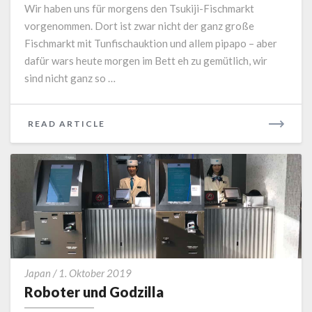
Wir haben uns für morgens den Tsukiji-Fischmarkt
vorgenommen. Dort ist zwar nicht der ganz große
Fischmarkt mit Tunfischauktion und allem pipapo – aber
dafür wars heute morgen im Bett eh zu gemütlich, wir
sind nicht ganz so …
READ
READ ARTICLE
MORE
Roboter
Japan
/
1. Oktober 2019
und
Roboter und Godzilla
Godzilla