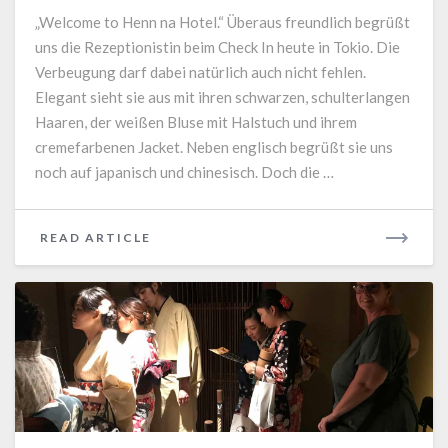
„Welcome to Henn na Hotel.“ Überaus freundlich begrüßt
uns die Rezeptionistin beim Check In heute in Tokio. Die
Verbeugung darf dabei natürlich auch nicht fehlen.
Elegant sieht sie aus mit ihren schwarzen, schulterlangen
Haaren, der weißen Bluse mit Halstuch und ihrem
cremefarbenen Jacket. Neben englisch begrüßt sie uns
noch auf japanisch und chinesisch. Doch die …
READ
READ ARTICLE
MORE