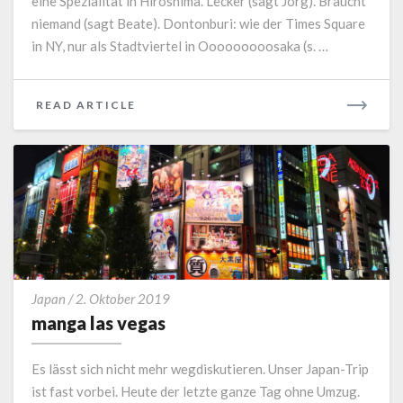
eine Spezialität in Hiroshima. Lecker (sagt Jörg). Braucht
niemand (sagt Beate). Dontonburi: wie der Times Square
in NY, nur als Stadtviertel in Ooooooooosaka (s. …
READ
READ ARTICLE
MORE
manga
Japan
/
2. Oktober 2019
las
manga las vegas
vegas
Es lässt sich nicht mehr wegdiskutieren. Unser Japan-Trip
ist fast vorbei. Heute der letzte ganze Tag ohne Umzug.