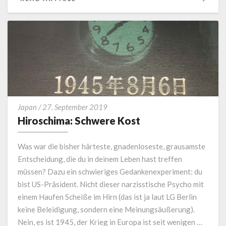
MORE
Hiroschima:
Japan
/
27. September 2019
Schwere
Hiroschima: Schwere Kost
Kost
Was war die bisher härteste, gnadenloseste, grausamste
Entscheidung, die du in deinem Leben hast treffen
müssen? Dazu ein schwieriges Gedankenexperiment: du
bist US-Präsident. Nicht dieser narzisstische Psycho mit
einem Haufen Scheiße im Hirn (das ist ja laut LG Berlin
keine Beleidigung, sondern eine Meinungsäußerung).
Nein, es ist 1945, der Krieg in Europa ist seit wenigen …