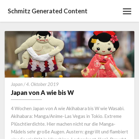
Schmitz Generated Content
Toggl
Navig
Japan
Japan
/
4. Oktober 2019
von
Japan von A wie bis W
A
wie
4 Wochen Japan von A wie Akihabara bis W wie Wasabi.
bis
Akihabara: Manga/Anime-Las Vegas in Tokio. Extreme
W
Plüschtierdichte. Hier machen nicht nur die Manga-
Mädels sehr große Augen. Austern: gegrillt und flambiert