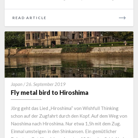
READ
READ ARTICLE
MORE
Fly
Japan
/
26. September 2019
metal
Fly metal bird to Hiroshima
bird
to
Jörg geht das Lied „Hiroshima“ von Wishfull Thinking
Hiroshima
schon auf der Zugfahrt durch den Kopf. Auf dem Weg von
Naoshima nach Hiroshima. Nur etwa 1,5h mit dem Zug.
Einmal umsteigen in den Shinkansen. Ein gemütlicher