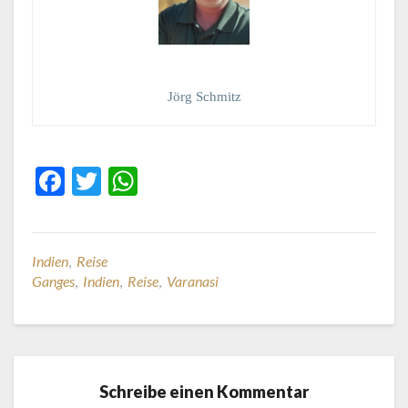
Jörg Schmitz
F
T
W
ac
w
h
e
itt
at
b
er
s
Indien
,
Reise
Ganges
,
Indien
,
Reise
,
Varanasi
o
A
o
p
k
p
Schreibe einen Kommentar