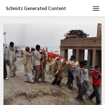
Schmitz Generated Content
Toggl
Navig
Im
großen
Krematorium