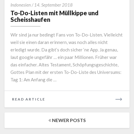
To-
Indonesien
/
14. September 2018
Do-
To-Do-Listen mit Müllkippe und
Listen
Scheisshaufen
mit
Müllkippe
Wir sind ja nur bedingt Fans von To-Do-Listen. Vielleicht
und
weil sie einen daran erinnern, was noch alles nicht
Scheisshaufen
erledigt wurde. Da gibt’s doch sicher ‘ne App. Ja genau,
laut google ungefähr … ein paar Millionen. Früher war
das einfacher. Altes Testament, Schöpfungsgeschichte,
Gottes Plan mit der ersten To-Do-Liste des Universums:
Tag 1: Am Anfang die …
READ
READ ARTICLE
MORE
Posts
NEWER POSTS
navigation