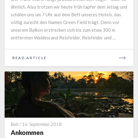
ähnlich. Also trotzen wir heute früh tapfer dem Jetlag und
schälen uns um 7 Uhr aus dem Bett unseres Hotels, das
völlig zurecht den Namen Green Field trägt. Denn vor
unserem Balkon erstrecken sich bis zum etwa 300 m
entfernten Waldesrand Reisfelder, Reisfelder und …
READ
READ ARTICLE
MORE
Ankommen
Bali
/
16. September 2018
Ankommen